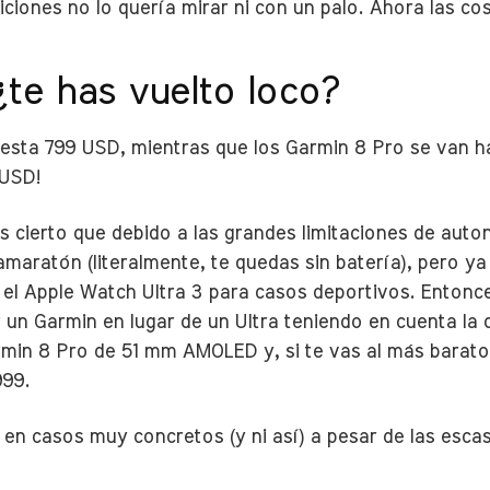
ciones no lo quería mirar ni con un palo. Ahora las c
 ¿te has vuelto loco?
esta 799 USD, mientras que los Garmin 8 Pro se van ha
 USD!
s cierto que debido a las grandes limitaciones de auto
ramaratón (literalmente, te quedas sin batería), pero
r el Apple Watch Ultra 3 para casos deportivos. Enton
 un Garmin en lugar de un Ultra teniendo en cuenta la d
Garmin 8 Pro de 51 mm AMOLED y, si te vas al más barat
999.
a en casos muy concretos (y ni así) a pesar de las esca