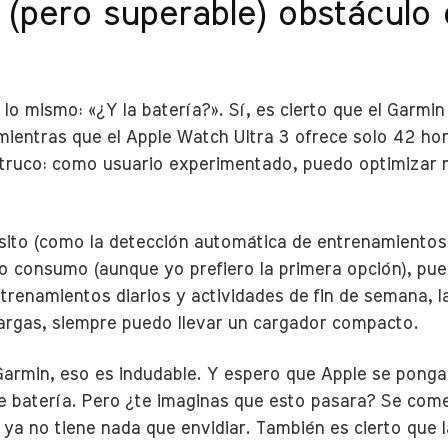
o (pero superable) obstáculo
 mismo: «¿Y la batería?». Sí, es cierto que el Garmin
mientras que el Apple Watch Ultra 3 ofrece solo 42 h
 truco: como usuario experimentado, puedo optimizar 
ito (como la detección automática de entrenamientos 
consumo (aunque yo prefiero la primera opción), pued
trenamientos diarios y actividades de fin de semana, 
largas, siempre puedo llevar un cargador compacto.
l Garmin, eso es indudable. Y espero que Apple se ponga
e batería. Pero ¿te imaginas que esto pasara? Se com
a no tiene nada que envidiar. También es cierto que l