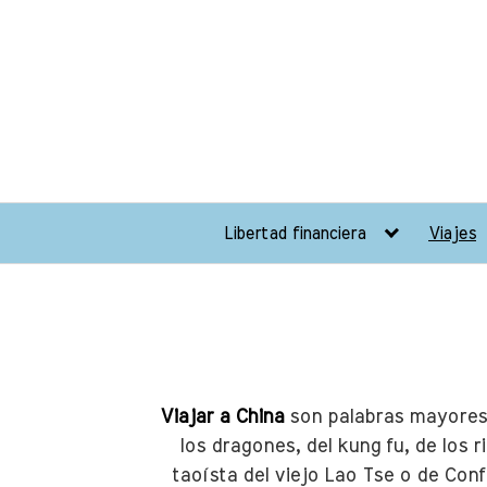
Saltar
al
contenido
Libertad financiera
Viajes
Viajar a China
son palabras mayores.
los dragones, del kung fu, de los ri
taoísta del viejo Lao Tse o de Conf