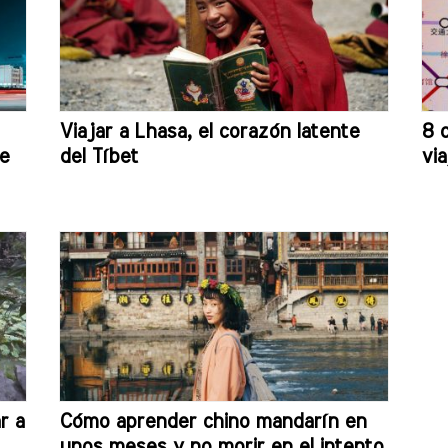
Viajar a Lhasa, el corazón latente
8 
de
del Tíbet
via
r a
Cómo aprender chino mandarín en
unos meses y no morir en el intento