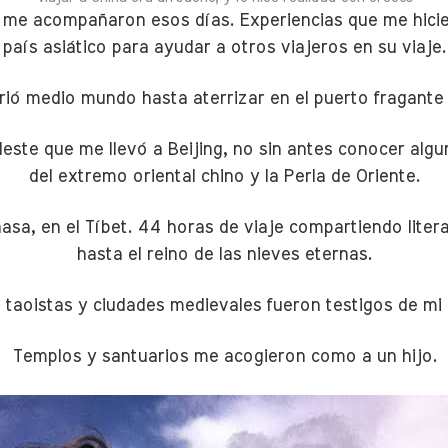
s me acompañaron esos días. Experiencias que me hici
país asiático para ayudar a otros viajeros en su viaje.
rió medio mundo hasta aterrizar en el puerto fragant
este que me llevó a Beijing, no sin antes conocer alg
del extremo oriental chino y la Perla de Oriente.
hasa, en el Tíbet. 44 horas de viaje compartiendo lite
hasta el reino de las nieves eternas.
taoistas y ciudades medievales fueron testigos de mi 
Templos y santuarios me acogieron como a un hijo.