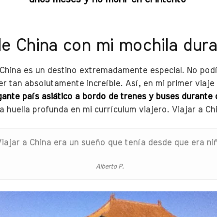
de China con mi mochila dur
China es un destino extremadamente especial. No podía 
r tan absolutamente increíble. Así, en mi primer viaje 
gante país asiático a bordo de trenes y buses durante 
a huella profunda en mi currículum viajero. Viajar a Ch
iajar a China era un sueño que tenía desde que era ni
Alberto P.