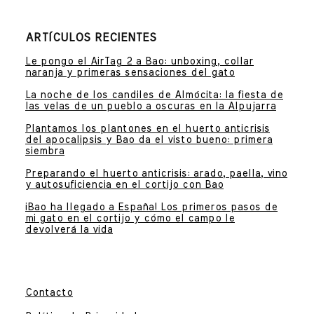
ARTÍCULOS RECIENTES
Le pongo el AirTag 2 a Bao: unboxing, collar
naranja y primeras sensaciones del gato
La noche de los candiles de Almócita: la fiesta de
las velas de un pueblo a oscuras en la Alpujarra
Plantamos los plantones en el huerto anticrisis
del apocalipsis y Bao da el visto bueno: primera
siembra
Preparando el huerto anticrisis: arado, paella, vino
y autosuficiencia en el cortijo con Bao
¡Bao ha llegado a España! Los primeros pasos de
mi gato en el cortijo y cómo el campo le
devolverá la vida
Contacto