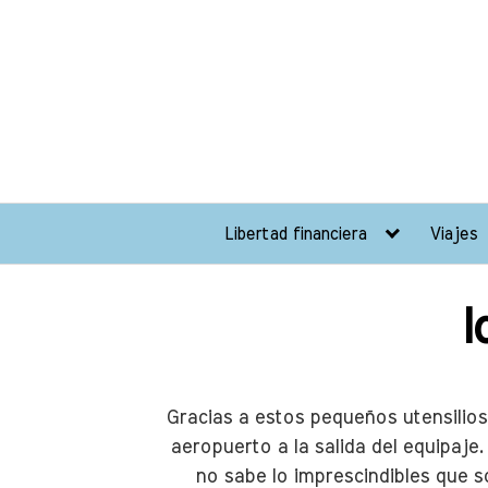
Saltar
al
contenido
Libertad financiera
Viajes
I
Gracias a estos pequeños utensilios 
aeropuerto a la salida del equipaje
no sabe lo imprescindibles que s