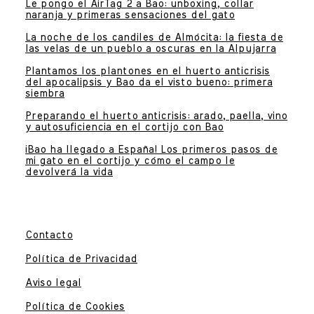
Le pongo el AirTag 2 a Bao: unboxing, collar
naranja y primeras sensaciones del gato
La noche de los candiles de Almócita: la fiesta de
las velas de un pueblo a oscuras en la Alpujarra
Plantamos los plantones en el huerto anticrisis
del apocalipsis y Bao da el visto bueno: primera
siembra
Preparando el huerto anticrisis: arado, paella, vino
y autosuficiencia en el cortijo con Bao
¡Bao ha llegado a España! Los primeros pasos de
mi gato en el cortijo y cómo el campo le
devolverá la vida
Contacto
Política de Privacidad
Aviso legal
Política de Cookies