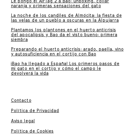
Le pongo el AirTag 2 a Bao: unboxing, collar
naranja y primeras sensaciones del gato
La noche de los candiles de Almócita: la fiesta de
las velas de un pueblo a oscuras en la Alpujarra
Plantamos los plantones en el huerto anticrisis
del apocalipsis y Bao da el visto bueno: primera
siembra
Preparando el huerto anticrisis: arado, paella, vino
y autosuficiencia en el cortijo con Bao
¡Bao ha llegado a España! Los primeros pasos de
mi gato en el cortijo y cómo el campo le
devolverá la vida
Contacto
Política de Privacidad
Aviso legal
Política de Cookies