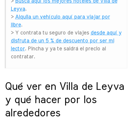
>
Busca aquí los mejores hoteles de Villa de
Leyva
.
>
Alquila un vehículo aquí para viajar por
libre
.
> Y contrata tu seguro de viajes
desde aquí y
disfruta de un 5 % de descuento por ser mi
lector
. Pincha y ya te saldrá el precio al
contratar.
Qué ver en Villa de Leyva
y qué hacer por los
alrededores