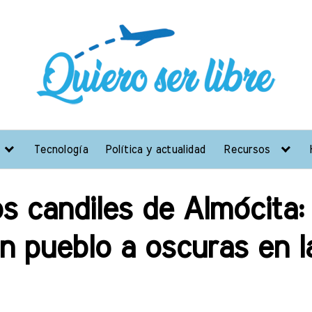
Tecnología
Política y actualidad
Recursos
s candiles de Almócita: l
n pueblo a oscuras en l