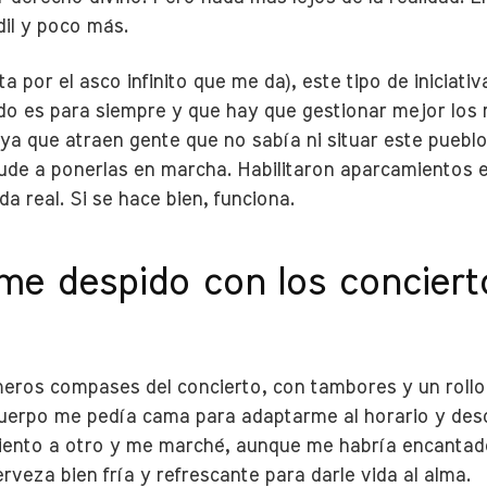
dil y poco más.
ta por el asco infinito que me da), este tipo de iniciat
odo es para siempre y que hay que gestionar mejor los
 ya que atraen gente que no sabía ni situar este puebl
yude a ponerlas en marcha. Habilitaron aparcamientos en
 real. Si se hace bien, funciona.
me despido con los concierto
imeros compases del concierto, con tambores y un rollo
cuerpo me pedía cama para adaptarme al horario y desc
iento a otro y me marché, aunque me habría encantado
veza bien fría y refrescante para darle vida al alma.