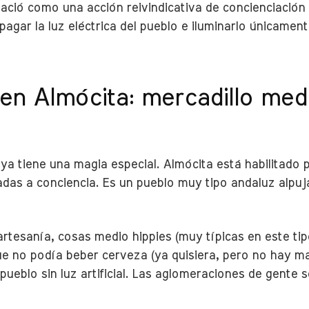
Nació como una acción reivindicativa de concienciació
apagar la luz eléctrica del pueblo e iluminarlo únicament
 en Almócita: mercadillo me
 ya tiene una magia especial. Almócita está habilitado 
adas a conciencia. Es un pueblo muy tipo andaluz alpu
rtesanía, cosas medio hippies (muy típicas en este tip
ue no podía beber cerveza (ya quisiera, pero no hay ma
ueblo sin luz artificial. Las aglomeraciones de gente s